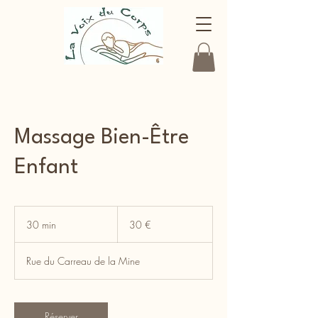
Massage Bien-Être
Enfant
30
euros
30 min
3
30 €
0
m
Rue du Carreau de la Mine
i
n
Réserver