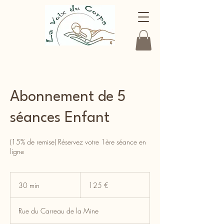
Abonnement de 5
séances Enfant
(15% de remise) Réservez votre 1ère séance en
ligne
125
euros
30 min
3
125 €
0
m
Rue du Carreau de la Mine
i
n