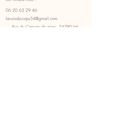
06 20 63 29 46
lavoixducorps54@gmail.com
Rue du Carreau de mine, 54790 Val
de Briey (Mancieulles), France
Suivez-moi sur :
Instagram
Facebook