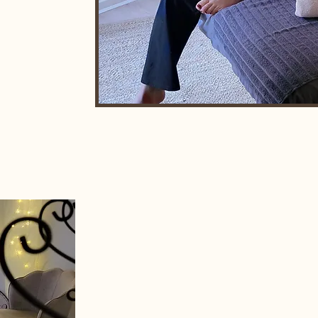
lavoixducorps54@gmail.com