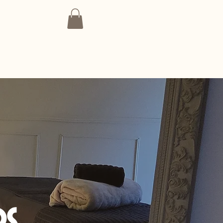
 ligne
ps