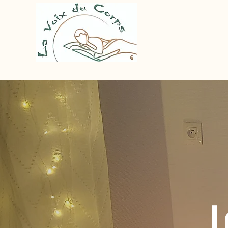
Accu
L