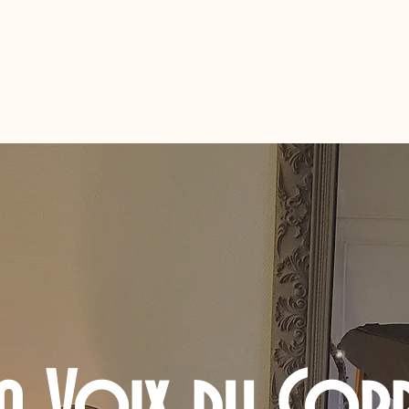
eil
Découvrez le Massage Bien-Être
Tarifs
Réservation en
a Voix du Cor