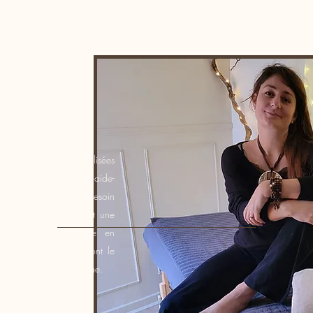
e des personnes fragilisées
handicap) en tant qu'aide-
3 j'ai ressenti le besoin
lette et j'ai découvert une
. Praticienne certifiée en
e les personnes qui ont le
ers le meilleur d'eux même.